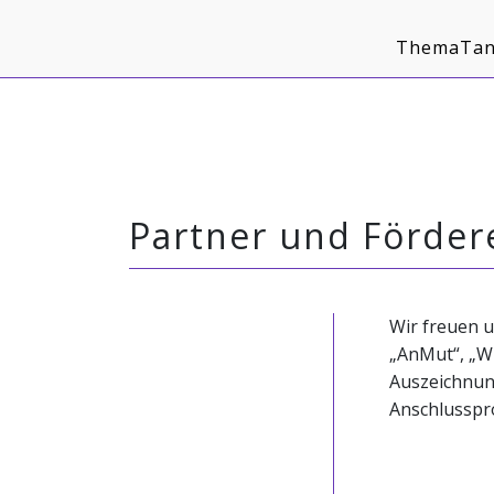
Navigaton
überspringen
ThemaTan
Partner und Förder
Wir freuen u
„AnMut“, „Wi
Auszeichnung
Anschlusspro