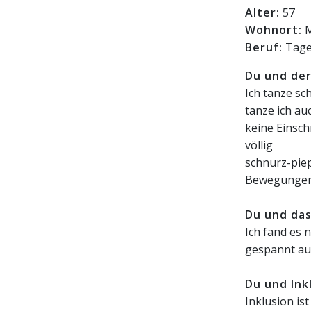
Alter:
57
Wohnort:
M
Beruf:
Tage
Du und der
Ich tanze sc
tanze ich au
keine Einsch
völlig
schnurz-piep
Bewegungen
Du und das
Ich fand es 
gespannt auf
Du und Ink
Inklusion is