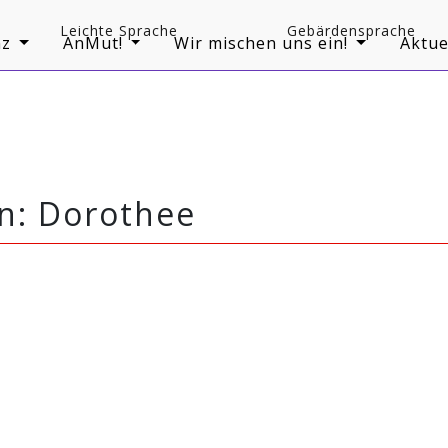
Leichte Sprache
Gebärdensprache
z
AnMut!
Wir mischen uns ein!
Aktue
n: Dorothee