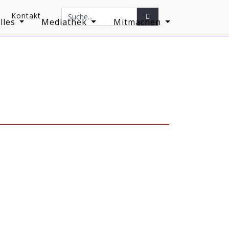
Kontakt
Search
Search
lles
Mediathek
Mitmachen
Button