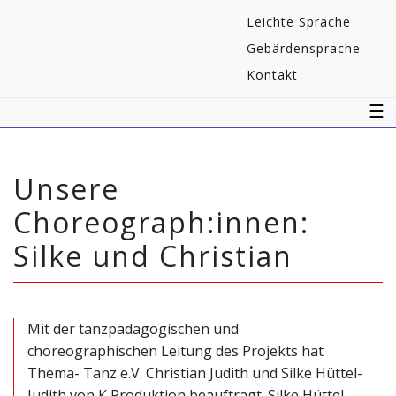
Navigaton
Leichte Sprache
überspringen
Gebärdensprache
Kontakt
☰
Unsere
Choreograph:innen:
Silke und Christian
Mit der tanzpädagogischen und
choreographischen Leitung des Projekts hat
Thema- Tanz e.V. Christian Judith und Silke Hüttel-
Judith von K Produktion beauftragt. Silke Hüttel-